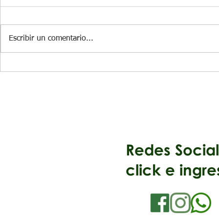
Escribir un comentario...
FME26 | Sistema de
FME12 | Bombas
Medida de Depresión
Serie/Paral
(vacuómetro)
Redes Soc
click e ingre