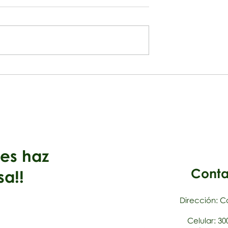
C134N Compresómetro
elo
electrónico, extensómet
iales haz
Conta
sa!!
Dirección: Ca
Celular: 3