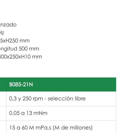
anzado
Hz
135xH250 mm
Longitud 500 mm
 400x250xH10 mm
B085-21N
0,3 y 250 rpm - selección libre
0,05 a 13 mNm
15 a 60 M mPa.s (M de millones)