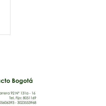
ro
cto Bogotá
rrera 92 N° 131a - 16
Tel. Fijo: 8051169
005606393 - 3023553968