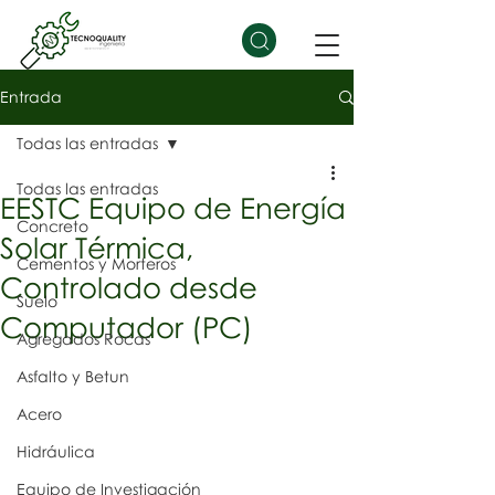
Entrada
Todas las entradas
Todas las entradas
EESTC Equipo de Energía
Concreto
Solar Térmica,
Cementos y Morteros
Controlado desde
Suelo
Computador (PC)
Agregados Rocas
Asfalto y Betun
Acero
Hidráulica
Equipo de Investigación