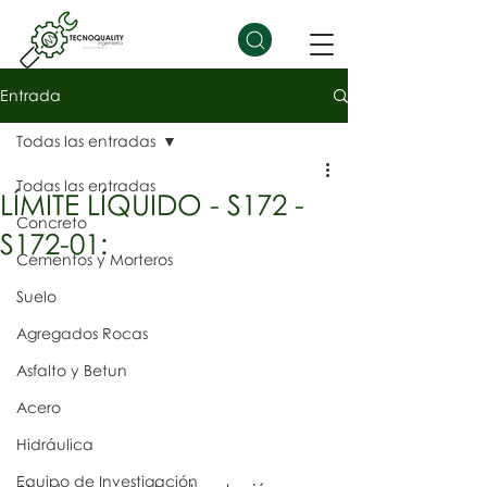
Entrada
Todas las entradas
Todas las entradas
LÍMITE LÍQUIDO - S172 -
Concreto
S172-01:
Cementos y Morteros
Suelo
Agregados Rocas
Asfalto y Betun
Acero
Hidráulica
Equipo de Investigación