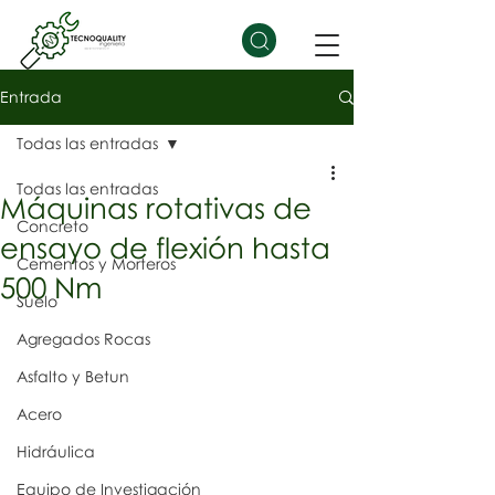
Entrada
Todas las entradas
Todas las entradas
Máquinas rotativas de
Concreto
ensayo de flexión hasta
Cementos y Morteros
500 Nm
Suelo
Agregados Rocas
Asfalto y Betun
Acero
Hidráulica
Equipo de Investigación