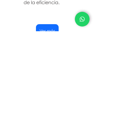
de la eficiencia.
Ver más
Si quieres contáctanos para 
saber más sobre este 
producto
Contáctanos
Entradas relacionadas
Ver todo