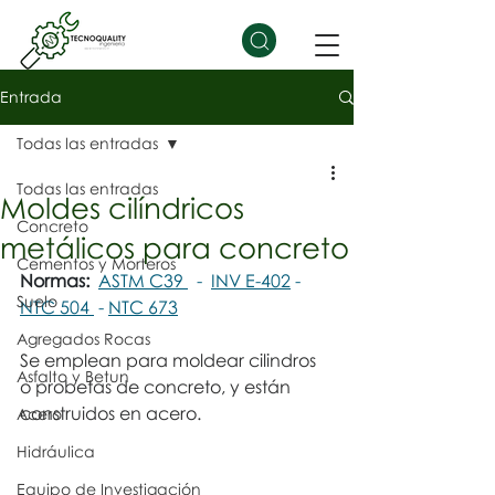
Entrada
Todas las entradas
Todas las entradas
Moldes cilíndricos
Concreto
metálicos para concreto
Cementos y Morteros
Normas:  
ASTM C39
  -  
INV E-402
 -  
Suelo
NTC 504
 - 
NTC 673
Agregados Rocas
Se emplean para moldear cilindros 
Asfalto y Betun
o probetas de concreto, y están 
construidos en acero.
Acero
Hidráulica
Equipo de Investigación