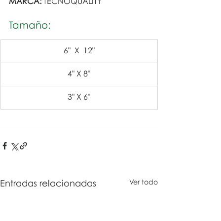
MARCA:
 TECNOQUALITY
Tamaño:
6"  X  12"
4" X 8"
3" X 6"
Entradas relacionadas
Ver todo