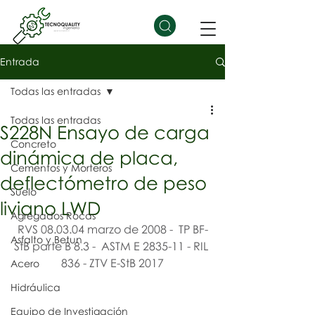
Entrada
Todas las entradas
Todas las entradas
S228N Ensayo de carga
Concreto
dinámica de placa,
Cementos y Morteros
deflectómetro de peso
Suelo
liviano LWD
Agregados Rocas
RVS 08.03.04 marzo de 2008 -  TP BF-
Asfalto y Betun
StB parte B 8.3 -  ASTM E 2835-11 - RIL 
836 - ZTV E-StB 2017
Acero
Hidráulica
Equipo de Investigación