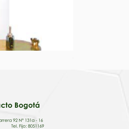
COMPACTADORA AUTOMÁT
cto Bogotá
rrera 92 N° 131a - 16
Tel. Fijo: 8051169