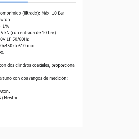
comprimido (filtrado): Máx. 10 Bar
ewton
 - 1%
5 kN (con entrada de 10 bar)
30V 1F 50/60Hz
290x450xh 610 mm
ox.
on dos cilindros coaxiales, proporciona 
ortuno con dos rangos de medición:
wton.
N) Newton.