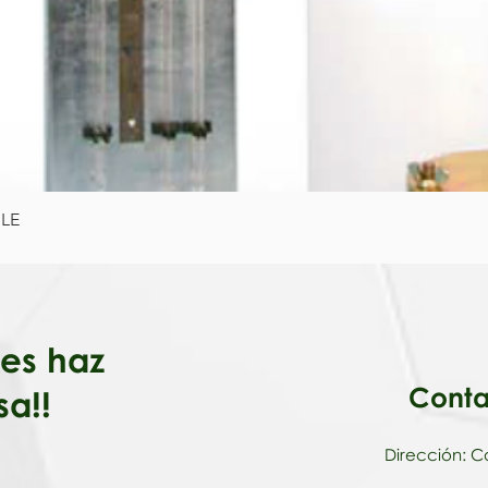
LE
Vista rápida
iales haz
Conta
sa!!
Dirección: Ca