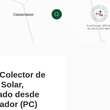
Contactanos
Certificado NYC
No.SGC-010-020
olector de
Solar,
ado desde
ador (PC)