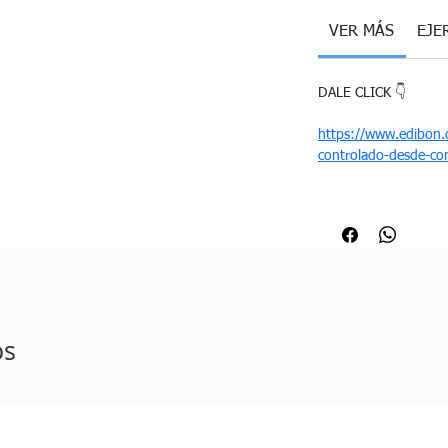
VER MÁS
EJE
DALE CLICK 👇
https://www.edibon.c
controlado-desde-c
os