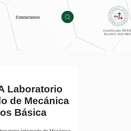
Contactanos
Certificado NYC
No.SGC-010-020
 Laboratorio
do de Mecánica
dos Básica