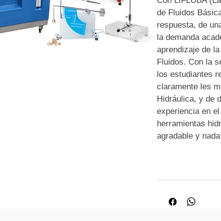
Con LIFLUBA (Lab
de Fluidos Básic
respuesta, de una
la demanda acad
aprendizaje de l
Fluidos. Con la 
los estudiantes r
claramente les mu
Hidráulica, y de 
experiencia en el
herramientas hidr
agradable y nada