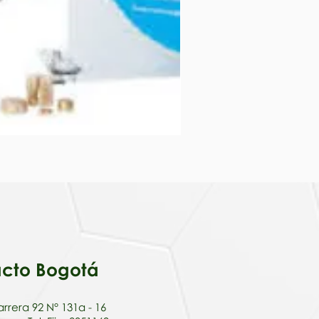
EQUIPO DE FRICCIÓN EN 
cto Bogotá
rrera 92 N° 131a - 16