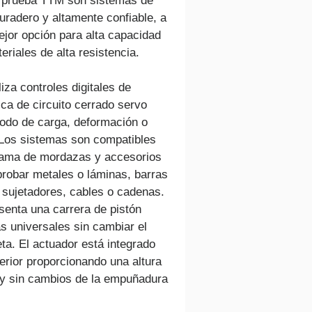
 prueba TTM son sistemas de 
uradero y altamente confiable, a 
jor opción para alta capacidad 
riales de alta resistencia.
iza controles digitales de 
ica de circuito cerrado servo 
odo de carga, deformación o 
Los sistemas son compatibles 
gama de mordazas y accesorios 
robar metales o láminas, barras 
 sujetadores, cables o cadenas.
senta una carrera de pistón 
s universales sin cambiar el 
eta. El actuador está integrado 
erior proporcionando una altura 
y sin cambios de la empuñadura 