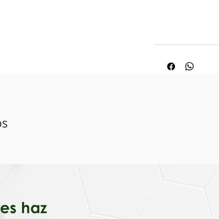
os
iales haz