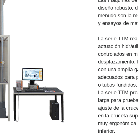
Las máquinas de
diseño robusto, d
menudo son la me
y ensayos de mate
La serie TTM real
actuación hidrául
controlados en m
desplazamiento. 
con una amplia 
adecuados para p
o tubos fundidos,
La serie TTM pre
larga para prueba
ajuste de la cruc
en la cruceta sup
muy ergonómica 
inferior.