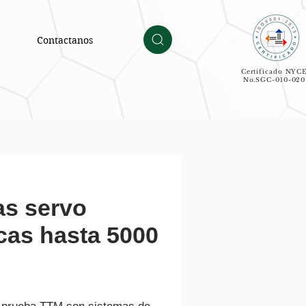
Contactanos
Certificado NYC
No.SGC-010-020
s servo
icas hasta 5000