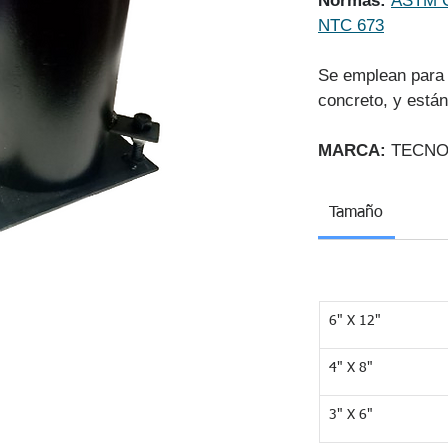
Normas: 
ASTM 
NTC 673
Se emplean para 
concreto, y están
MARCA:
 TECNO
Tamaño
6" X 12"
4" X 8"
3" X 6"