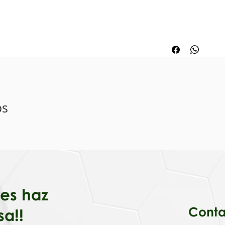
os
iales haz
Conta
sa!!