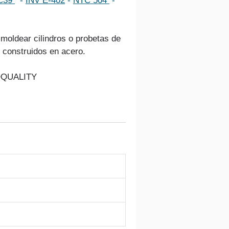
C39
  - 
INV E-402
 - 
NTC 504
 - 
moldear cilindros o probetas de 
 construidos en acero.
QUALITY