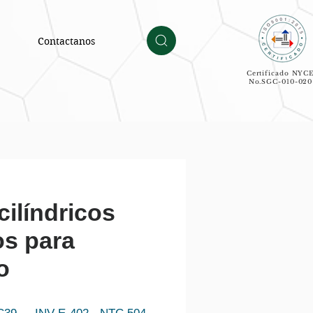
Contactanos
Certificado NYC
No.SGC-010-020
cilíndricos
os para
o