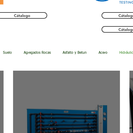
Cátalogo
Cátalog
Cátalog
Suelo
Agregados Rocas
Asfalto y Betun
Acero
Hidráuli