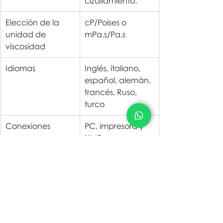
cizallamiento.
Elección de la 
cP/Poises o 
unidad de 
mPa.s/Pa.s
viscosidad
Idiomas
Inglés, italiano, 
español, alemán, 
francés, Ruso, 
turco
Conexiones
PC, impresora y 
LIMS
Ver más