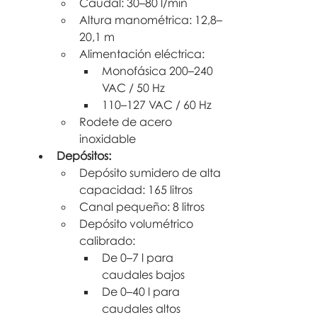
Caudal: 30–80 l/min
Altura manométrica: 12,8–
20,1 m
Alimentación eléctrica:
Monofásica 200–240 
VAC / 50 Hz
110–127 VAC / 60 Hz
Rodete de acero 
inoxidable
Depósitos:
Depósito sumidero de alta 
capacidad: 165 litros
Canal pequeño: 8 litros
Depósito volumétrico 
calibrado:
De 0–7 l para 
caudales bajos
De 0–40 l para 
caudales altos