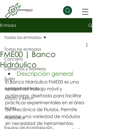
Entrada
Todas las entradas
Todas las entradas
FME00 | Banco
Concreto
Hidráulico
Cementos y Morteros
Descripción general
Suelo
El Banco Hidráulico FME00 es una 
Agregados Rocas
unidad de trabajo móvil y 
autónoma, diseñada para facilitar 
Asfalto y Betun
prácticas experimentales en el área 
Acero
de Mecánica de Fluidos. Permite 
montar una variedad de módulos 
Hidráulica
sin necesidad de herramientas, 
Equipo de Investigación