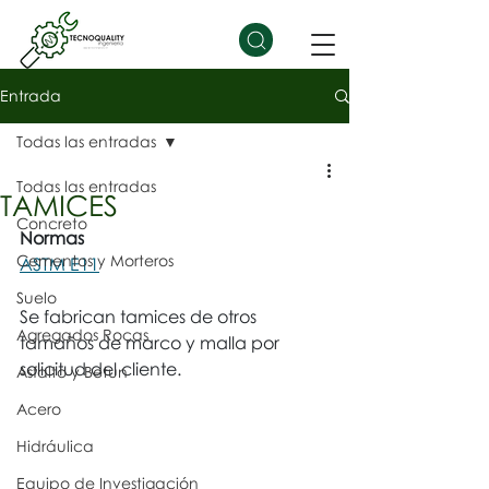
Entrada
Todas las entradas
Todas las entradas
TAMICES
Concreto
Normas
Cementos y Morteros
ASTM E11
Suelo
Se fabrican tamices de otros 
Agregados Rocas
tamaños de marco y malla por 
solicitud del cliente.
Asfalto y Betun
Acero
Hidráulica
Equipo de Investigación